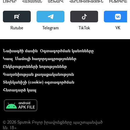
ԼՈՒՐԵՐ
ՀԱՅԱՍՏԱՆ
ԱՇԽԱՐՀ
ՎԵՐԼՈՒԾՈՒԹՅՈՒՆ
ԻՆՖՈԳՐԱՖ
Rutube
Telegram
ТikТоk
VK
Նախագծի մասին
Օգտագործման կանոնները
Կապ
Մամուլի հաղորդագրություններ
Ընկերությունների նորություններ
Գաղտնիության քաղաքականություն
Տեղեկանիշի (cookie) օգտագործման
Հետադարձ կապ
© 2026 Sputnik Բոլոր իրավունքները պաշտպանված
են. 18+