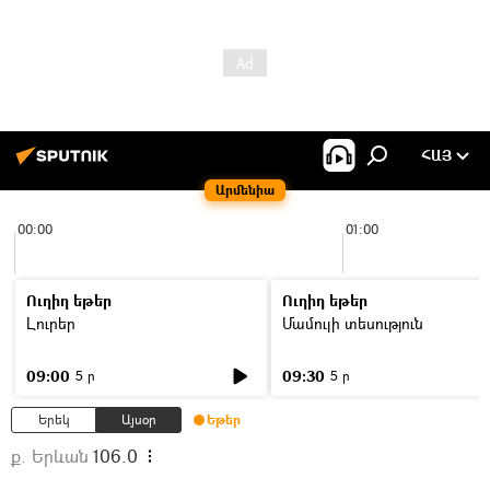
ՀԱՅ
Արմենիա
00:00
01:00
Ուղիղ եթեր
Ուղիղ եթեր
Լուրեր
Մամուլի տեսություն
09:00
09:30
5 ր
5 ր
Երեկ
Այսօր
Եթեր
ք. Երևան
106.0