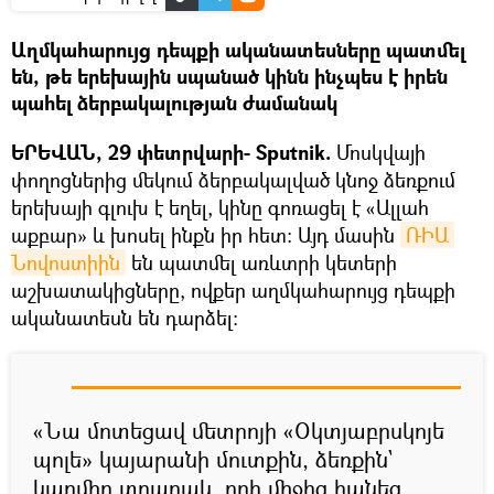
Աղմկահարույց դեպքի ականատեսները պատմել
են, թե երեխային սպանած կինն ինչպես է իրեն
պահել ձերբակալության ժամանակ
ԵՐԵՎԱՆ, 29 փետրվարի- Sputnik.
Մոսկվայի
փողոցներից մեկում ձերբակալված կնոջ ձեռքում
երեխայի գլուխ է եղել, կինը գոռացել է «Ալլահ
աքբար» և խոսել ինքն իր հետ։ Այդ մասին
ՌԻԱ 
Նովոստիին
են պատմել առևտրի կետերի
աշխատակիցները, ովքեր աղմկահարույց դեպքի
ականատեսն են դարձել։
«Նա մոտեցավ մետրոյի «Օկտյաբրսկոյե
պոլե» կայարանի մուտքին, ձեռքին`
կարմիր տոպրակ, որի միջից հանեց