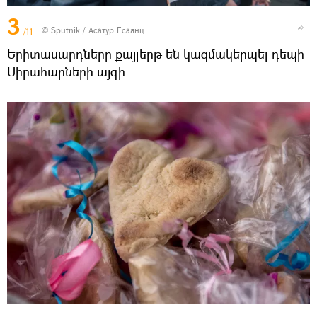
3
© Sputnik / Асатур Есаянц
/11
Երիտասարդները քայլերթ են կազմակերպել դեպի
Սիրահարների այգի