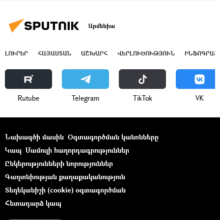
Արմենիա
ԼՈՒՐԵՐ
ՀԱՅԱՍՏԱՆ
ԱՇԽԱՐՀ
ՎԵՐԼՈՒԾՈՒԹՅՈՒՆ
ԻՆՖՈԳՐԱՖ
Rutube
Telegram
ТikТоk
VK
Նախագծի մասին
Օգտագործման կանոնները
Կապ
Մամուլի հաղորդագրություններ
Ընկերությունների նորություններ
Գաղտնիության քաղաքականություն
Տեղեկանիշի (cookie) օգտագործման
Հետադարձ կապ