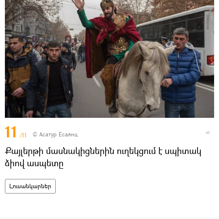
11
© Асатур Есаянц
/11
Քայլերթի մասնակիցներին ուղեկցում է սպիտակ
ձիով ասպետը
Լուսանկարներ