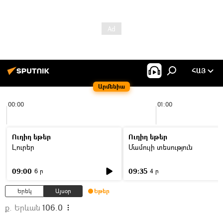
ՀԱՅ
Արմենիա
00:00
01:00
Ուղիղ եթեր
Ուղիղ եթեր
Լուրեր
Մամուլի տեսություն
09:00
09:35
6 ր
4 ր
Երեկ
Այսօր
Եթեր
ք. Երևան
106.0