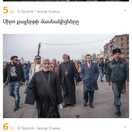
5
© Sputnik / Асатур Есаянц
/11
Սիրո քայլերթի մասնակիցները
6
© Sputnik / Асатур Есаянц
/11