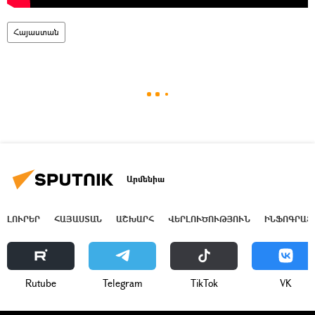
Հայաստան
Արմենիա
ԼՈՒՐԵՐ
ՀԱՅԱՍՏԱՆ
ԱՇԽԱՐՀ
ՎԵՐԼՈՒԾՈՒԹՅՈՒՆ
ԻՆՖՈԳՐԱՖ
Rutube
Telegram
ТikТоk
VK