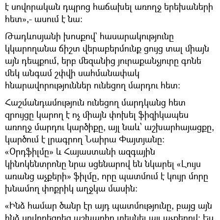
է սովորական դպրոց հաճախել առողջ երեխաների
հետ»,- ասում է նա։
Թադևոսյանի խոսքով` հասարակությունը
կկարողանա ճիշտ վերաբերմունք ցույց տալ միայն
այն դեպքում, երբ մեզանից յուրաքանչյուրը գոնե
մեկ անգամ շփվի սահմանափակ
հնարավորություններ ունեցող մարդու հետ։
Հաշմանդամություն ունեցող մարդկանց հետ
զրույցը կարող է ոչ միայն փոխել ֆիզիկապես
առողջ մարդու կարծիքը, այլ նաև՝ աշխարհայացքը,
կարծում է լրագրող Նաիրա Փայտյանը։
«Օրդֆիլմը» և Հայաստանի ազգային
կինոկենտրոնը նրա սցենարով են նկարել «Լույս
առանց աչքերի» ֆիլմը, որը պատմում է կույր մորը
խնամող փոքրիկ աղջկա մասին։
«Ինձ համար ծանր էր այդ պատմությունը, բայց այն
ինձ սովորեցրեց աշխարհը տեսնել այլ աչքերով։ Ես