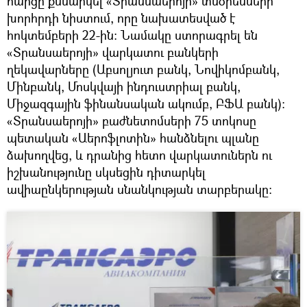
հարցը քննարկել «Տրանսաերոյի» տնօրենների
խորհրդի նիստում, որը նախատեսված է
հոկտեմբերի 22-ին: Նամակը ստորագրել են
«Տրանսաերոյի» վարկատու բանկերի
ղեկավարները (Աբսոլյուտ բանկ, Նովիկոմբանկ,
Մինբանկ, Մոսկվայի ինդուստրիալ բանկ,
Միջազգային ֆինանսական ակումբ, ԲՖԱ բանկ):
«Տրանսաերոյի» բաժնետոմսերի 75 տոկոսը
պետական «Աերոֆլոտին» հանձնելու պլանը
ձախողվեց, և դրանից հետո վարկատուներն ու
իշխանությունը սկսեցին դիտարկել
ավիաընկերության սնանկության տարբերակը: