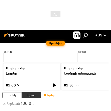
ՀԱՅ
Արմենիա
00:00
01:00
Ուղիղ եթեր
Ուղիղ եթեր
Լուրեր
Մամուլի տեսություն
09:00
09:30
5 ր
5 ր
Երեկ
Այսօր
Եթեր
ք. Երևան
106.0