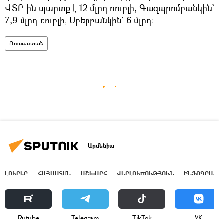
ՎՏԲ-ին պարտք է 12 մլրդ ռուբլի, Գազպրոմբանկին`
7,9 մլրդ ռուբլի, Սբերբանկին` 6 մլրդ:
Ռուսաստան
Արմենիա
ԼՈՒՐԵՐ
ՀԱՅԱՍՏԱՆ
ԱՇԽԱՐՀ
ՎԵՐԼՈՒԾՈՒԹՅՈՒՆ
ԻՆՖՈԳՐԱՖ
Rutube
Telegram
ТikТоk
VK