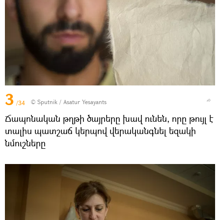
3
© Sputnik / Asatur Yesayants
/34
Ճապոնական թղթի ծայրերը խավ ունեն, որը թույլ է
տալիս պատշաճ կերպով վերականգնել եզակի
նմուշները