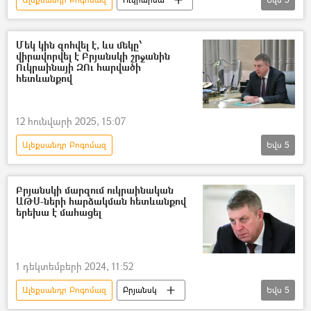
Բրյանսկ
Ռուսաստան
անօդաչու թռչող սարք (ԱԹՍ)
դրոն
Մեկ կին զոհվել է, ևս մեկը՝
վիրավորվել է Բրյանսկի շրջանին
Տուժածներ
Ուկրաինայի ԶՈւ հարվածի
հետևանքով
12 հունվարի 2025, 15:07
Ալեքսանդր Բոգոմազ
Եվս
5
Դոնբասի պաշտպանություն. ՌԴ–ի ռազմական հատուկ գործողությունը Ուկրաինայում
Բրյանսկ
Ռուսաստան
Ուկրաինա
Բրյանսկի մարզում ուկրաինական
ԱԹՍ-ների հարձակման հետևանքով
Պատերազմ
երեխա է մահացել
1 դեկտեմբերի 2024, 11:52
Ալեքսանդր Բոգոմազ
Բրյանսկ
Եվս
5
Ռուսաստան
Ուկրաինա