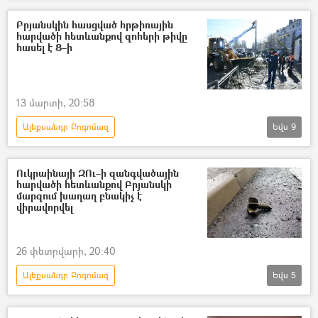
Բրյանսկ
Ուկրաինա
Ռուսաստան
Բրյանսկին հասցված հրթիռային
հարվածի հետևանքով զոհերի թիվը
Պատերազմ
հասել է 8–ի
13 մարտի, 20:58
Ալեքսանդր Բոգոմազ
Եվս
9
Դոնբասի պաշտպանություն. ՌԴ–ի ռազմական հատուկ գործողությունը Ուկրաինայում
Բրյանսկ
անօդաչու թռչող սարք (ԱԹՍ)
Ուկրաինայի ԶՈւ–ի զանգվածային
հարվածի հետևանքով Բրյանսկի
անօդաչու
մարզում խաղաղ բնակիչ է
վիրավորվել
Հատուկ ռազմական գործողություն
ռազմական հատուկ գործողություն
Զոհ
26 փետրվարի, 20:40
Վիրավոր
Տուժածներ
Ալեքսանդր Բոգոմազ
Եվս
5
ռազմական հատուկ գործողություն
Հատուկ ռազմական գործողություն