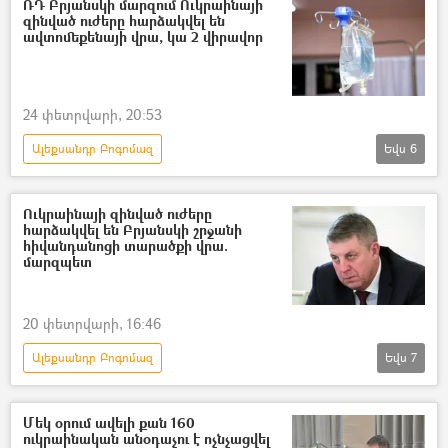
ՌԴ Բրյանսկի մարզում Ուկրաինայի
զինված ուժերը հարձակվել են
Բրյանսկ
Տուժածներ
Վիրավոր
ավտոմեքենայի վրա, կա 2 վիրավոր
24 փետրվարի, 20:53
Ալեքսանդր Բոգոմազ
Եվս
6
Դոնբասի պաշտպանություն. ՌԴ–ի ռազմական հատուկ գործողությունը Ուկրաինայում
Բրյանսկ
Ռուսաստան
Ուկրաինա
Ուկրաինայի զինված ուժերը
հարձակվել են Բրյանսկի շրջանի
Պատերազմ
անօդաչու թռչող սարք (ԱԹՍ)
հիվանդանոցի տարածքի վրա.
մարզպետ
20 փետրվարի, 16:46
Ալեքսանդր Բոգոմազ
Եվս
7
Դոնբասի պաշտպանություն. ՌԴ–ի ռազմական հատուկ գործողությունը Ուկրաինայում
Բրյանսկ
անօդաչու թռչող սարք (ԱԹՍ)
Մեկ օրում ավելի քան 160
ուկրաինական անօդաչու է ոչնչացվել
անօդաչու
Ուկրաինա