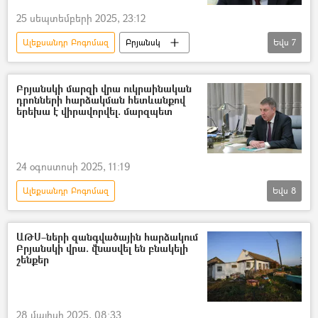
25 սեպտեմբերի 2025, 23:12
Ալեքսանդր Բոգոմազ
Բրյանսկ
Եվս
7
Դոնբասի պաշտպանություն. ՌԴ–ի ռազմական հատուկ գործողությունը Ուկրաինայում
Ռուսաստան
Ուկրաինա
Բրյանսկի մարզի վրա ուկրաինական
դրոնների հարձակման հետևանքով
Հատուկ ռազմական գործողություն
երեխա է վիրավորվել. մարզպետ
ռազմական հատուկ գործողություն
Տուժածներ
երեխա
24 օգոստոսի 2025, 11:19
Ալեքսանդր Բոգոմազ
Եվս
8
Դոնբասի պաշտպանություն. ՌԴ–ի ռազմական հատուկ գործողությունը Ուկրաինայում
Բրյանսկ
երեխա
Տուժածներ
ԱԹՍ–ների զանգվածային հարձակում
Բրյանսկի վրա. վնասվել են բնակելի
Ուկրաինա
անօդաչու թռչող սարք (ԱԹՍ)
շենքեր
Պատերազմ
Ռուսաստան
28 մայիսի 2025, 08:33