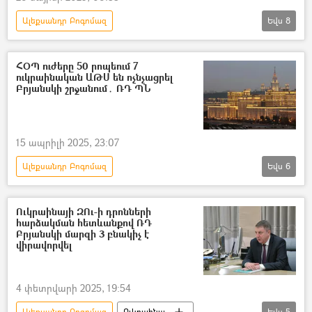
Ալեքսանդր Բոգոմազ
Եվս
8
Դոնբասի պաշտպանություն. ՌԴ–ի ռազմական հատուկ գործողությունը Ուկրաինայում
Բրյանսկ
անօդաչու թռչող սարք (ԱԹՍ)
ՀՕՊ ուժերը 50 րոպեում 7
ուկրաինական ԱԹՍ են ոչնչացրել
անօդաչու
Ուկրաինա
Ռուսաստան
Բրյանսկի շրջանում․ ՌԴ ՊՆ
Հատուկ ռազմական գործողություն
Հատուկ քննչական ծառայություն (ՀՔԾ)
15 ապրիլի 2025, 23:07
Ալեքսանդր Բոգոմազ
Եվս
6
Դոնբասի պաշտպանություն. ՌԴ–ի ռազմական հատուկ գործողությունը Ուկրաինայում
անօդաչու թռչող սարք (ԱԹՍ)
Ուկրաինա
Ուկրաինայի ԶՈւ-ի դրոնների
հարձակման հետևանքով ՌԴ
Ռուսաստան
Պատերազմ
Բրյանսկի մարզի 3 բնակիչ է
վիրավորվել
Հակաօդային պաշտպանություն (ՀՕՊ)
4 փետրվարի 2025, 19:54
Ալեքսանդր Բոգոմազ
Ուկրաինա
Եվս
5