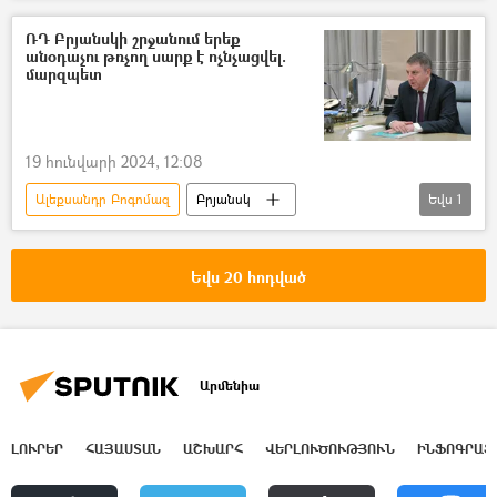
անօդաչու թռչող սարք (ԱԹՍ)
Պատերազմ
ՌԴ Բրյանսկի շրջանում երեք
անօդաչու թռչող սարք է ոչնչացվել.
Զոհ
մարզպետ
19 հունվարի 2024, 12:08
Ալեքսանդր Բոգոմազ
Բրյանսկ
Եվս
1
անօդաչու թռչող սարք (ԱԹՍ)
Եվս 20 հոդված
Արմենիա
ԼՈՒՐԵՐ
ՀԱՅԱՍՏԱՆ
ԱՇԽԱՐՀ
ՎԵՐԼՈՒԾՈՒԹՅՈՒՆ
ԻՆՖՈԳՐԱՖ