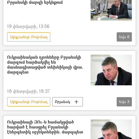
Բրյանսկի մարզի երկնքում
Հատուկ ռազմական գործողություն
Ստամբուլյան կոնվենցիա
19 փետրվարի, 13:56
Ալեքսանդր Բոգոմազ
Եվս
6
Դոնբասի պաշտպանություն. ՌԴ–ի ռազմական հատուկ գործողությունը Ուկրաինայում
Բրյանսկ
անօդաչու թռչող սարք (ԱԹՍ)
Ուկրաինական դրոնները Բրյանսկի
մարզում հարձակվել են
Ռուսաստան
Ուկրաինա
մասնագիտացված տեխնիկայի վրա.
մարզպետ
Պատերազմ
18 փետրվարի, 18:37
Ալեքսանդր Բոգոմազ
Բրյանսկ
Եվս
3
անօդաչու թռչող սարք (ԱԹՍ)
անօդաչու
դրոն
Ուկրաինայի ԶՈւ–ն համակցված
հարված է հասցրել Բրյանսկի
էներգետիկ օբյեկտներին. մարզպետ