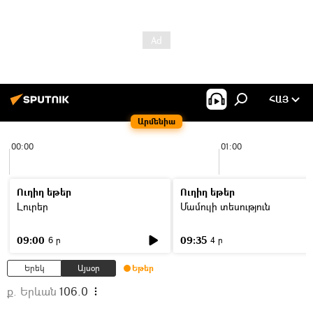
ՀԱՅ
Արմենիա
00:00
01:00
Ուղիղ եթեր
Ուղիղ եթեր
Լուրեր
Մամուլի տեսություն
09:00
09:35
6 ր
4 ր
Երեկ
Այսօր
Եթեր
ք. Երևան
106.0