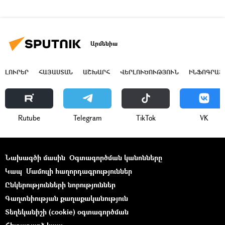
Արմենիա
ԼՈՒՐԵՐ
ՀԱՅԱՍՏԱՆ
ԱՇԽԱՐՀ
ՎԵՐԼՈՒԾՈՒԹՅՈՒՆ
ԻՆՖՈԳՐԱՖ
Rutube
Telegram
ТikТоk
VK
Նախագծի մասին
Օգտագործման կանոնները
Կապ
Մամուլի հաղորդագրություններ
Ընկերությունների նորություններ
Գաղտնիության քաղաքականություն
Տեղեկանիշի (cookie) օգտագործման