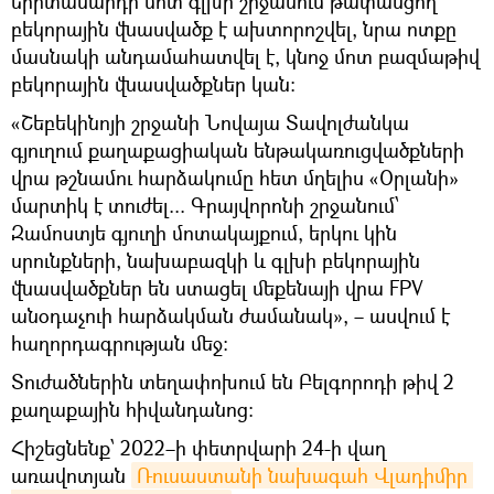
երիտասարդի մոտ գլխի շրջանում թափանցող
բեկորային վնասվածք է ախտորոշվել, նրա ոտքը
մասնակի անդամահատվել է, կնոջ մոտ բազմաթիվ
բեկորային վնասվածքներ կան։
«Շեբեկինոյի շրջանի Նովայա Տավոլժանկա
գյուղում քաղաքացիական ենթակառուցվածքների
վրա թշնամու հարձակումը հետ մղելիս «Օրլանի»
մարտիկ է տուժել... Գրայվորոնի շրջանում՝
Զամոստյե գյուղի մոտակայքում, երկու կին
սրունքների, նախաբազկի և գլխի բեկորային
վնասվածքներ են ստացել մեքենայի վրա FPV
անօդաչուի հարձակման ժամանակ», – ասվում է
հաղորդագրության մեջ։
Տուժածներին տեղափոխում են Բելգորոդի թիվ 2
քաղաքային հիվանդանոց։
Հիշեցնենք՝ 2022–ի փետրվարի 24-ի վաղ
առավոտյան
Ռուսաստանի նախագահ Վլադիմիր 