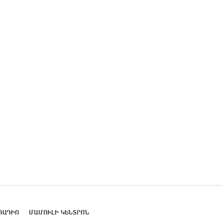
ՌԱԴԻՈ
ՄԱՄՈՒԼԻ ԿԵՆՏՐՈՆ