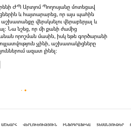
րենի ԺՊ Արտյոմ Պողոսյանը մոտեցավ
ցներին և հայտարարեց, որ այս պահին
 աշխատանքը վերսկսելու վերաբերյալ և
ալ։ Նա նշեց, որ մի քանի ժամից
նան որոշման մասին, իսկ եթե գործարանի
ւյլատվություն չլինի, աշխատակիցները
յուններում ազատ լինել։
ԱՇԽԱՐՀ
ՎԵՐԼՈՒԾՈՒԹՅՈՒՆ
ԻՆՖՈԳՐԱՖԻԿԱ
ՏԵՍԱՆՅՈՒԹԵՐ