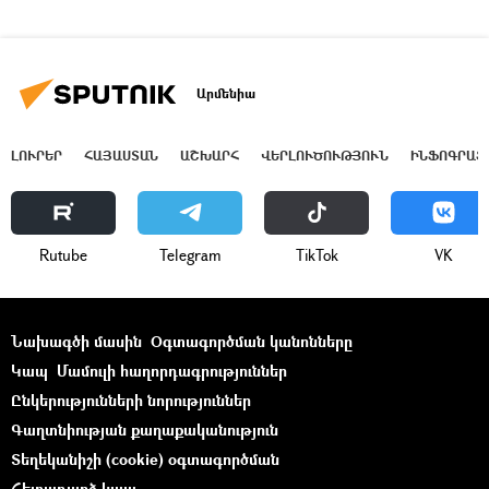
Արմենիա
ԼՈՒՐԵՐ
ՀԱՅԱՍՏԱՆ
ԱՇԽԱՐՀ
ՎԵՐԼՈՒԾՈՒԹՅՈՒՆ
ԻՆՖՈԳՐԱՖ
Rutube
Telegram
ТikТоk
VK
Նախագծի մասին
Օգտագործման կանոնները
Կապ
Մամուլի հաղորդագրություններ
Ընկերությունների նորություններ
Գաղտնիության քաղաքականություն
Տեղեկանիշի (cookie) օգտագործման
Հետադարձ կապ