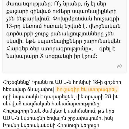
ժառանգությանը։ Ո՛չ նրանք, ո՛չ էլ մեր
քաջարի զինված ուժերը սպառնալիքների
չեն ենթարկվում։ Փոխըմբռնման հուշագրի
13-րդ կետում հստակ նշված է. վերջնական
գործարքի շուրջ բանակցությունները չեն
սկսվի, եթե սպառնալիքները շարունակվեն։
Հարգեք ձեր ստորագրությունը», – գրել է
նախարարը X սոցցանցի իր էջում։
Հիշեցնենք` Իրանն ու ԱՄՆ-ն հունիսի 18-ի գիշերը
հեռավար ձևաչափով
հուշագիր են ստորագրել,
որի նպատակն է դադարեցնել փետրվարի 28-ին
սկսված ռազմական հակամարտությունը:
Հուշագիրը նաև ժամկետ է սահմանում, թե երբ
ԱՄՆ-ն կվերացնի ծովային շրջափակումը, իսկ
Իրանը կվերականգնի Հորմուզի նեղուցի