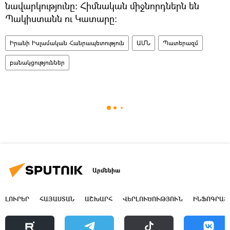
նավարկությունը: Հիմնական միջնորդներն են
Պակիստանն ու Կատարը։
Իրանի Իսլամական Հանրապետություն
ԱՄՆ
Պատերազմ
բանակցություններ
Արմենիա
ԼՈՒՐԵՐ
ՀԱՅԱՍՏԱՆ
ԱՇԽԱՐՀ
ՎԵՐԼՈՒԾՈՒԹՅՈՒՆ
ԻՆՖՈԳՐԱՖ