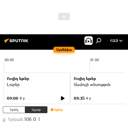
ՀԱՅ
Արմենիա
00:00
01:00
Ուղիղ եթեր
Ուղիղ եթեր
Լուրեր
Մամուլի տեսություն
09:00
09:35
6 ր
4 ր
Երեկ
Այսօր
Եթեր
ք. Երևան
106.0