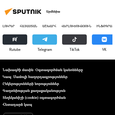
Արմենիա
ԼՈՒՐԵՐ
ՀԱՅԱՍՏԱՆ
ԱՇԽԱՐՀ
ՎԵՐԼՈՒԾՈՒԹՅՈՒՆ
ԻՆՖՈԳՐԱՖ
Rutube
Telegram
ТikТоk
VK
Նախագծի մասին
Օգտագործման կանոնները
Կապ
Մամուլի հաղորդագրություններ
Ընկերությունների նորություններ
Գաղտնիության քաղաքականություն
Տեղեկանիշի (cookie) օգտագործման
Հետադարձ կապ