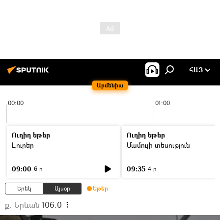
ՀԱՅ
Արմենիա
00:00
01:00
Ուղիղ եթեր
Ուղիղ եթեր
Լուրեր
Մամուլի տեսություն
09:00
09:35
6 ր
4 ր
Երեկ
Այսօր
Եթեր
ք. Երևան
106.0