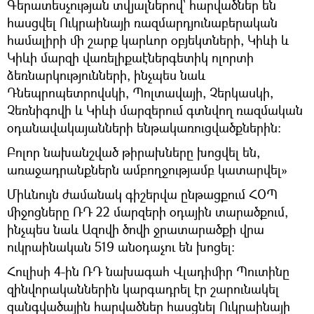
Գերատեսչության տվյալներով՝ հարվածներ են
հասցվել Ուկրաինայի ռազմարդյունաբերական
համալիրի մի շարք կարևոր օբյեկտների, Կիևի և
Կիևի մարզի վառելիքաէներգետիկ ոլորտի
ձեռնարկությունների, ինչպես նաև
Դնեպրոպետրովսկի, Պոլտավայի, Չերկասկի,
Չեռնիգովի և Կիևի մարզերում գտնվող ռազմական
օդանավակայանների ենթակառուցվածքներին։
Բոլոր նախանշված թիրախները խոցվել են,
առաջադրանքներն ամբողջությամբ կատարվել»
Միևնույն ժամանակ գիշերվա ընթացքում ՀՕՊ
միջոցները ՌԴ 22 մարզերի օդային տարածքում,
ինչպես նաև Ազովի ծովի ջրատարածքի վրա
ուկրաինական 519 անօդաչու են խոցել։
Հուլիսի 4-ին ՌԴ նախագահ Վլադիմիր Պուտինը
զինվորականներին կարգադրել էր շարունակել
զանգվածային հարվածներ հասցնել Ուկրաինայի