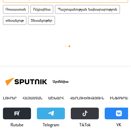
Ռուսաստան
Ուկրաինա
Պաշտպանության նախարարություն
տեսանյութ
Տեսանյութեր
Արմենիա
ԼՈՒՐԵՐ
ՀԱՅԱՍՏԱՆ
ԱՇԽԱՐՀ
ՎԵՐԼՈՒԾՈՒԹՅՈՒՆ
ԻՆՖՈԳՐԱՖ
Rutube
Telegram
ТikТоk
VK