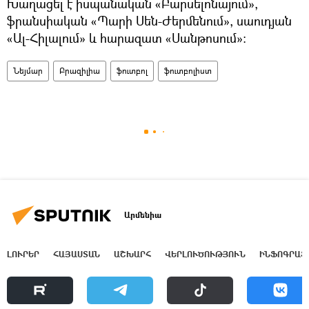
Խաղացել է իսպանական «Բարսելոնայում»,
ֆրանսիական «Պարի Սեն-Ժերմենում», սաուդյան
«Ալ-Հիլալում» և հարազատ «Սանթոսում»։
Նեյմար
Բրազիլիա
ֆուտբոլ
ֆուտբոլիստ
Արմենիա
ԼՈՒՐԵՐ
ՀԱՅԱՍՏԱՆ
ԱՇԽԱՐՀ
ՎԵՐԼՈՒԾՈՒԹՅՈՒՆ
ԻՆՖՈԳՐԱՖ