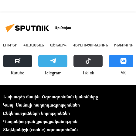
Արմենիա
ԼՈՒՐԵՐ
ՀԱՅԱՍՏԱՆ
ԱՇԽԱՐՀ
ՎԵՐԼՈՒԾՈՒԹՅՈՒՆ
ԻՆՖՈԳՐԱՖ
Rutube
Telegram
ТikТоk
VK
Նախագծի մասին
Օգտագործման կանոնները
Կապ
Մամուլի հաղորդագրություններ
Ընկերությունների նորություններ
Գաղտնիության քաղաքականություն
Տեղեկանիշի (cookie) օգտագործման