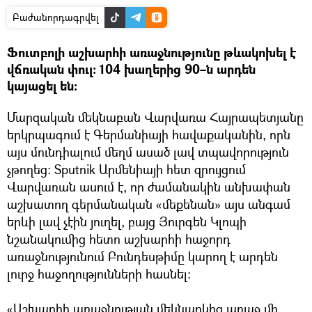
Բաժանորդագրվել
Ֆուտբոլի աշխարհի առաջնությունը թևակոխել է
վճռական փուլ։ 104 խաղերից 90–ն արդեն
կայացել են։
Մարզական մեկնաբան Վարվառա Հայրապետյանը
երկրպագում է Գերմանիայի հավաքականին, որն
այս մունդիալում մեղմ ասած լավ տպավորություն
չթողեց։ Sputnik Արմենիայի հետ զրույցում
Վարվառան ասում է, որ ժամանակին անխափան
աշխատող գերմանական «մեքենան» այս անգամ
երևի լավ չէին յուղել, բայց Յուրգեն Կլոպի
նշանակումից հետո աշխարհի հաջորդ
առաջնությունում Բունդեսթիմը կարող է արդեն
լուրջ հաջողությունների հասնել։
«Աշխարհի առաջնության մեկնարկից առաջ մի