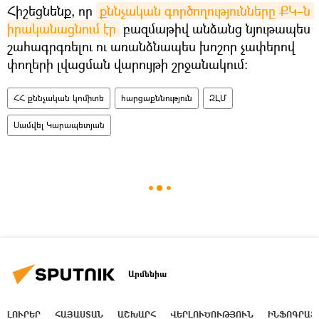
Հիշեցնենք, որ
քննչական գործողությունները ՔԿ–ն 
իրականացնում էր
բազմաթիվ անձանց նյութապես
շահագրգռելու ու առանձնապես խոշոր չափերով
փողերի լվացման վարույթի շրջանակում։
ՀՀ քննչական կոմիտե
հարցաքննություն
ԶԼՄ
Սամվել Կարապետյան
Արմենիա
ԼՈՒՐԵՐ
ՀԱՅԱՍՏԱՆ
ԱՇԽԱՐՀ
ՎԵՐԼՈՒԾՈՒԹՅՈՒՆ
ԻՆՖՈԳՐԱՖ