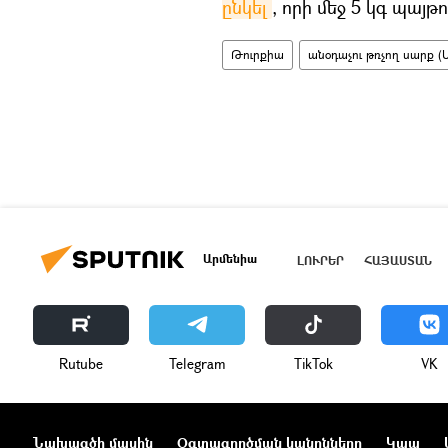
ընկել
, որի մեջ 5 կգ պայթո
Թուրքիա
անօդաչու թռչող սարք 
Արմենիա
ԼՈՒՐԵՐ
ՀԱՅԱՍՏԱՆ
Rutube
Telegram
ТikТоk
VK
Նախագծի մասին
Օգտագործման կանոնները
Կապ