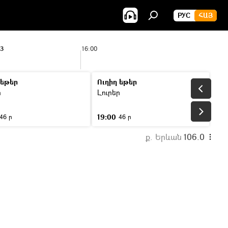
РУС
ՀԱՅ
23
16:00
 եթեր
Ուղիղ եթեր
ր
Լուրեր
19:00
46 ր
46 ր
ք. Երևան
106.0