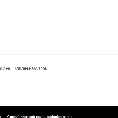
ՌԱԴԻՈ
ՄԱՄՈՒԼԻ ԿԵՆՏՐՈՆ
ր
Գաղտնիության քաղաքականություն