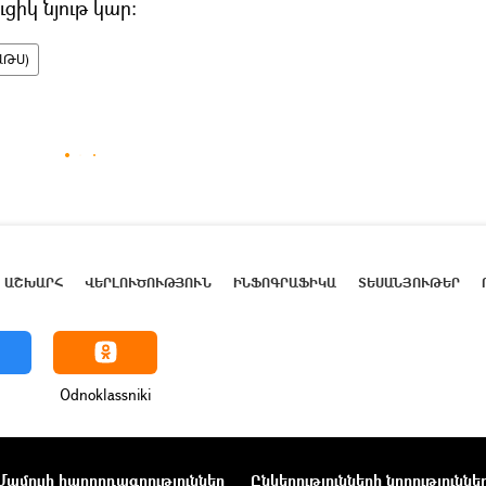
ւցիկ նյութ կար։
(ԱԹՍ)
ԱՇԽԱՐՀ
ՎԵՐԼՈՒԾՈՒԹՅՈՒՆ
ԻՆՖՈԳՐԱՖԻԿԱ
ՏԵՍԱՆՅՈՒԹԵՐ
Odnoklassniki
Մամուլի հաղորդագրություններ
Ընկերությունների նորություննե