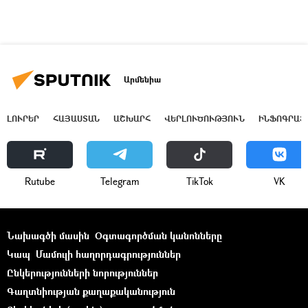
Արմենիա
ԼՈՒՐԵՐ
ՀԱՅԱՍՏԱՆ
ԱՇԽԱՐՀ
ՎԵՐԼՈՒԾՈՒԹՅՈՒՆ
ԻՆՖՈԳՐԱՖ
Rutube
Telegram
ТikТоk
VK
Նախագծի մասին
Օգտագործման կանոնները
Կապ
Մամուլի հաղորդագրություններ
Ընկերությունների նորություններ
Գաղտնիության քաղաքականություն