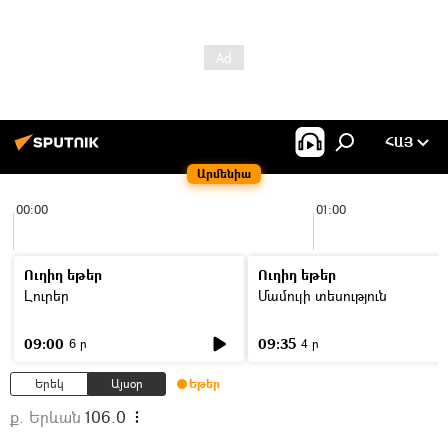
ՀԱՅ
Արմենիա
00:00
01:00
Ուղիղ եթեր
Ուղիղ եթեր
Լուրեր
Մամուլի տեսություն
09:00
09:35
6 ր
4 ր
Երեկ
Այսօր
Եթեր
ք. Երևան
106.0