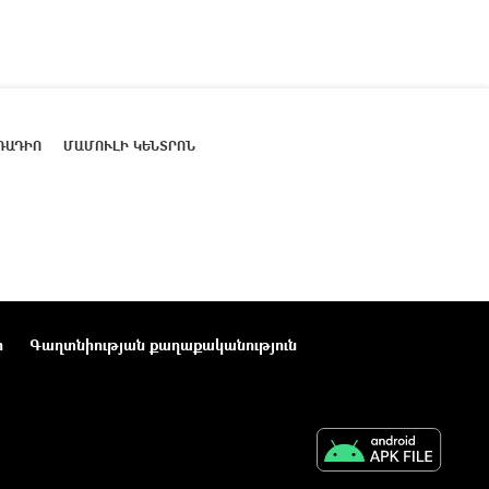
ՌԱԴԻՈ
ՄԱՄՈՒԼԻ ԿԵՆՏՐՈՆ
ր
Գաղտնիության քաղաքականություն