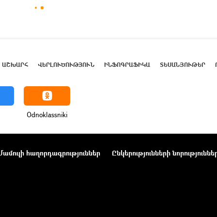
ԱՇԽԱՐՀ
ՎԵՐԼՈՒԾՈՒԹՅՈՒՆ
ԻՆՖՈԳՐԱՖԻԿԱ
ՏԵՍԱՆՅՈՒԹԵՐ
Odnoklassniki
Մամուլի հաղորդագրություններ
Ընկերությունների նորություննե