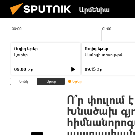
Արմենիա
00:00
01:00
Ուղիղ եթեր
Ուղիղ եթեր
Լուրեր
Մամուլի տեսություն
09:00
09:15
5 ր
2 ր
Երեկ
Այսօր
Եթեր
Ո՞ր փուլում
Խնածախ գյ
հիմնանորոգ
պատասխան