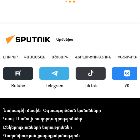
Արմենիա
ԼՈՒՐԵՐ
ՀԱՅԱՍՏԱՆ
ԱՇԽԱՐՀ
ՎԵՐԼՈՒԾՈՒԹՅՈՒՆ
ԻՆՖՈԳՐԱՖ
Rutube
Telegram
ТikТоk
VK
Նախագծի մասին
Օգտագործման կանոնները
Կապ
Մամուլի հաղորդագրություններ
Ընկերությունների նորություններ
Գաղտնիության քաղաքականություն