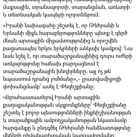
մաքսային, տրանսպորտի, տարանցման, առևտրի
և տնտեսական կապերի ոլորտներում։
«Իրանի նախագահը շեշտել է, որ Թեհրանի և
Երևանի միջև հարաբերությունները պետք է զերծ
մնան արտաքին միջամտությունից և որոշվեն
բացառապես երկու երկրների անկախ կամքով։ Նա
նաև նշել է, որ տարածաշրջանայինից դուրս ուժերի
առկայությունը հաճախ բարդացնում է
տարածաշրջանային խնդիրները, այլ ոչ թե
նպաստում դրանց լուծմանը»,– լրատվամիջոցի
փոխանցմամբ` ասել է Փեզեշքիանը։
Վերահաստատելով Իրանի արտաքին
քաղաքականության սկզբունքները՝ Փեզեշքիանը
շեշտել է բոլոր պետությունների ինքնիշխանության
և տարածքային ամբողջականության նկատմամբ
հարգանքը և ընդգծել Թեհրանի հանձնառությունը
վեճերի դիվանագիտական կարգավորմանը։