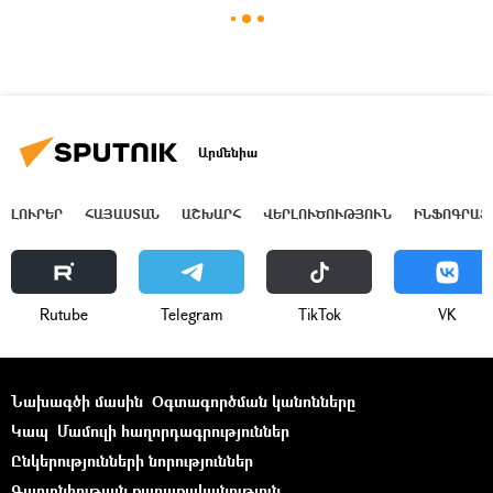
Արմենիա
ԼՈՒՐԵՐ
ՀԱՅԱՍՏԱՆ
ԱՇԽԱՐՀ
ՎԵՐԼՈՒԾՈՒԹՅՈՒՆ
ԻՆՖՈԳՐԱՖ
Rutube
Telegram
ТikТоk
VK
Նախագծի մասին
Օգտագործման կանոնները
Կապ
Մամուլի հաղորդագրություններ
Ընկերությունների նորություններ
Գաղտնիության քաղաքականություն