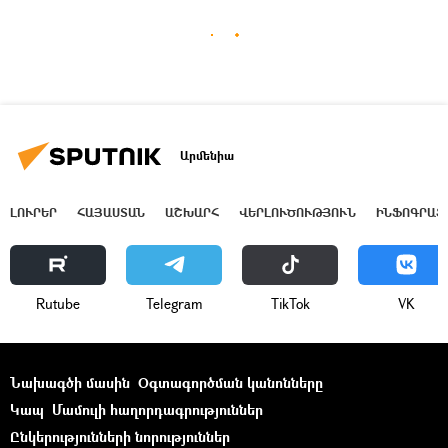
Արմենիա
ԼՈՒՐԵՐ
ՀԱՅԱՍՏԱՆ
ԱՇԽԱՐՀ
ՎԵՐԼՈՒԾՈՒԹՅՈՒՆ
ԻՆՖՈԳՐԱՖ
Rutube
Telegram
ТikТоk
VK
Նախագծի մասին
Օգտագործման կանոնները
Կապ
Մամուլի հաղորդագրություններ
Ընկերությունների նորություններ