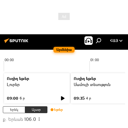
ՀԱՅ
Արմենիա
00:00
01:00
Ուղիղ եթեր
Ուղիղ եթեր
Լուրեր
Մամուլի տեսություն
09:00
09:35
6 ր
4 ր
Երեկ
Այսօր
Եթեր
ք. Երևան
106.0