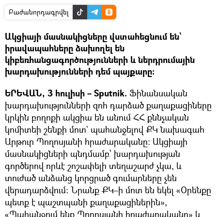
Բաժանորդագրվել
Ակցիայի մասնակիցները վստահեցնում են`
իրավապահները ձախողել են
կիբեռհանցագործությունների և ներդրումային
խարդախությունների դեմ պայքարը։
ԵՐԵՎԱՆ, 3 հուլիսի – Sputnik.
Ֆինանսական
խարդախությունների զոհ դարձած քաղաքացիները
կրկին բողոքի ակցիա են անում ՀՀ քննչական
կոմիտեի շենքի մոտ` պահանջելով ՔԿ նախագահ
Արթուր Պողոսյանի հրաժարականը։ Ակցիայի
մասնակիցների պնդմամբ՝ խարդախության
գործերով որևէ շոշափելի տեղաշարժ չկա, և
տուժած անձանց կորցրած գումարները չեն
վերադարձվում։ Նրանք ՔԿ–ի մոտ են եկել «Օրենքը
պետք է պաշտպանի քաղաքացիներին»,
«Պահանջում ենք Պողոսյանի հրաժարականը» և