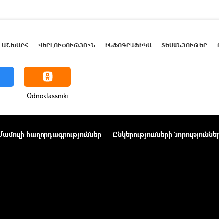
ԱՇԽԱՐՀ
ՎԵՐԼՈՒԾՈՒԹՅՈՒՆ
ԻՆՖՈԳՐԱՖԻԿԱ
ՏԵՍԱՆՅՈՒԹԵՐ
Odnoklassniki
Մամուլի հաղորդագրություններ
Ընկերությունների նորություննե