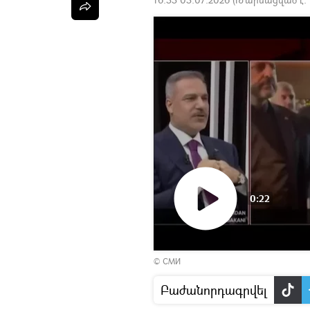
0:22
Դիտել
© СМИ
տեսանյութը
Բաժանորդագրվել