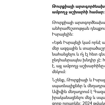
Թուրքիայի արտգործնախար
ամբողջ աշխարհի համար։
Թուրքիայի արտգործնախա
անհրաժեշտության դեպքո
Իսրայելին:
«Եթե Իսրայելի կամ որևէ 
մեր ազգային և տարածաշրջա
նահանջելու և ո՛չ էլ հետ գն
ընդհանրապես խնդիր չէ: Խն
է, այլ ամբողջ աշխարհինը»
մեկում։
Նշենք, Թուրքիայի և Իսրա
սպառնալիքներ և մեղադրան
Ավիվին մեղադրում է Գազ
իրականացնելու մեջ և սպա
զորք ուղարկել: 2024 թվ