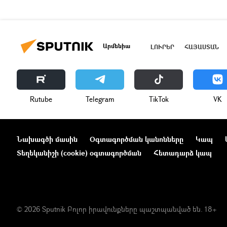
Արմենիա
ԼՈՒՐԵՐ
ՀԱՅԱՍՏԱՆ
Rutube
Telegram
ТikТоk
VK
Նախագծի մասին
Օգտագործման կանոնները
Կապ
Տեղեկանիշի (cookie) օգտագործման
Հետադարձ կապ
© 2026 Sputnik Բոլոր իրավունքները պաշտպանված են. 18+