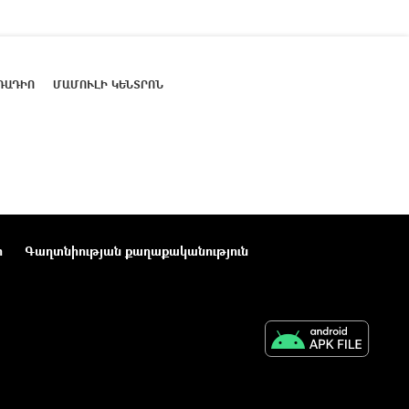
ՌԱԴԻՈ
ՄԱՄՈՒԼԻ ԿԵՆՏՐՈՆ
ր
Գաղտնիության քաղաքականություն