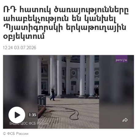
ՌԴ հատուկ ծառայությունները
ահաբեկչություն են կանխել
Պյատիգորսկի երկաթուղային
օբյեկտում
12:24 03.07.2026
1:35
Դիտել
© ФСБ России
տեսանյութը