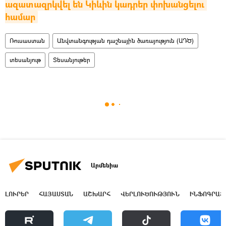
ազատազրկվել են Կիևին կադրեր փոխանցելու 
համար
Ռուսաստան
Անվտանգության դաշնային ծառայություն (ԱԴԾ)
տեսանյութ
Տեսանյութեր
Արմենիա
ԼՈՒՐԵՐ
ՀԱՅԱՍՏԱՆ
ԱՇԽԱՐՀ
ՎԵՐԼՈՒԾՈՒԹՅՈՒՆ
ԻՆՖՈԳՐԱՖ