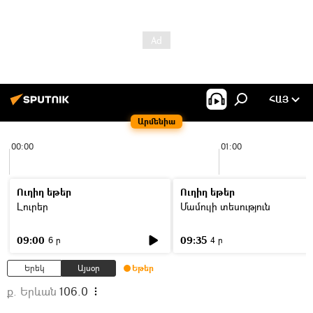
ՀԱՅ
Արմենիա
00:00
01:00
Ուղիղ եթեր
Ուղիղ եթեր
Լուրեր
Մամուլի տեսություն
09:00
09:35
6 ր
4 ր
Երեկ
Այսօր
Եթեր
ք. Երևան
106.0