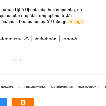
ախագահ Ալեն Սիմոնյանը հայտարարեց, որ
Հայաստանը դարձնել գուբերնիա և չեն
րինակով»: Ի պատասխան՝ Մինսկը
բողոքի 
ախարարություն. ԱԳՆ
շնորհավորանք
Հայաստան
ԱՇԽԱՐՀ
ՎԵՐԼՈՒԾՈՒԹՅՈՒՆ
ԻՆՖՈԳՐԱՖԻԿԱ
ՏԵՍԱՆՅՈՒԹԵՐ