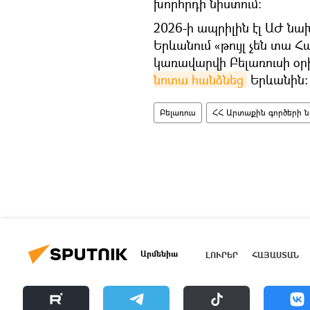
խորհրդի նիստում։
2026-ի ապրիլին էլ ԱԺ ն
Երևանում «թույլ չեն տա 
կառավարվի Բելառուսի օ
նոտա հանձնեց
Երևանին։
Բելառուս
ՀՀ Արտաքին գործերի ն
Արմենիա
ԼՈՒՐԵՐ
ՀԱՅԱՍՏԱՆ