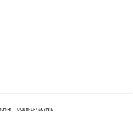
ՌԱԴԻՈ
ՄԱՄՈՒԼԻ ԿԵՆՏՐՈՆ