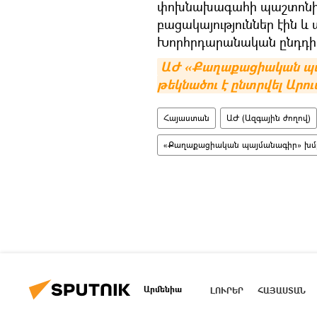
փոխնախագահի պաշտոնից
բացակայություններ էին և
Խորհրդարանական ընդդիմո
ԱԺ «Քաղաքացիական պայ
թեկնածու է ընտրվել Արո
Հայաստան
ԱԺ (Ազգային ժողով)
«Քաղաքացիական պայմանագիր» խմբ
Արմենիա
ԼՈՒՐԵՐ
ՀԱՅԱՍՏԱՆ