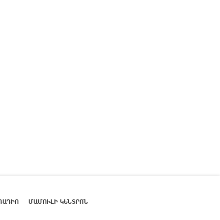
ՌԱԴԻՈ
ՄԱՄՈՒԼԻ ԿԵՆՏՐՈՆ