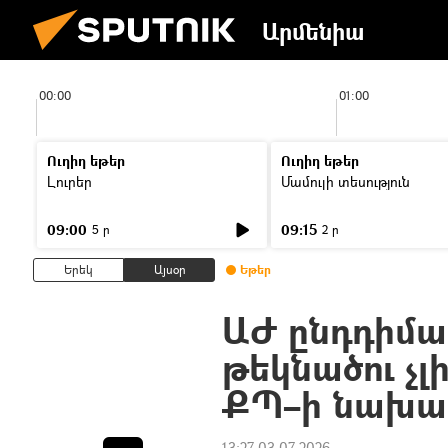
Արմենիա
00:00
01:00
Ուղիղ եթեր
Ուղիղ եթեր
Լուրեր
Մամուլի տեսություն
09:00
09:15
5 ր
2 ր
Երեկ
Այսօր
Եթեր
ԱԺ ընդդիմ
թեկնածու չլի
ՔՊ–ի նախագ
13:27 03.07.2026