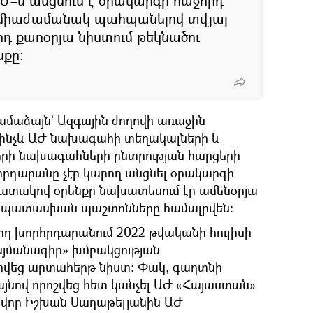
–ն անցնում է օրակարգի հաջորդ
 միաժամանակ պահպանելով տվյալ
րդ քառօրյա նիստում թեկնածու
նքը։
մաձայն՝ Ազգային ժողովի առաջին
մինչև ԱԺ նախագահի տեղակալների և
րի նախագահների ընտրության հարցերի
րդարանը չէր կարող անցնել օրակարգի
պատակով օրենքը նախատեսում էր ամենօրյա
ամապատասխան պաշտոնները համալրվեն։
ծող խորհրդարանում 2022 թվականի հուլիսի
յմանագիր» խմբակցության
րվեց արտահերթ նիստ։ Փակ, գաղտնի
այնով որոշվեց հետ կանչել ԱԺ «Հայաստան»
վոր Իշխան Սաղաթելյանին ԱԺ