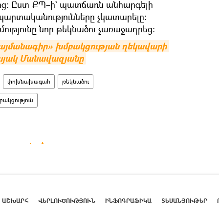
։ Ըստ ՔՊ–ի` պատճառն անհարգելի
 պարտականությունները չկատարելը։
ւթյունը նոր թեկնածու չառաջադրեց։
մանագիր» խմբակցության ղեկավարի 
ւսյակ Մանավազյանը
փոխնախագահ
թեկնածու
ակցություն
ԱՇԽԱՐՀ
ՎԵՐԼՈՒԾՈՒԹՅՈՒՆ
ԻՆՖՈԳՐԱՖԻԿԱ
ՏԵՍԱՆՅՈՒԹԵՐ