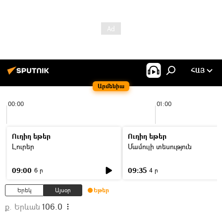
ՀԱՅ
Արմենիա
00:00
01:00
Ուղիղ եթեր
Ուղիղ եթեր
Լուրեր
Մամուլի տեսություն
09:00
09:35
6 ր
4 ր
Երեկ
Այսօր
Եթեր
ք. Երևան
106.0