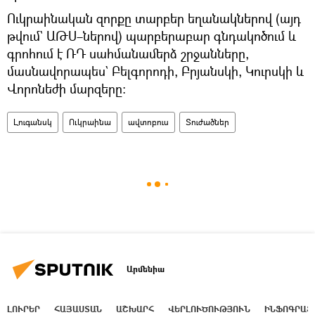
Ուկրաինական զորքը տարբեր եղանակներով (այդ
թվում` ԱԹՍ–ներով) պարբերաբար գնդակոծում և
գրոհում է ՌԴ սահմանամերձ շրջանները,
մասնավորապես` Բելգորոդի, Բրյանսկի, Կուրսկի և
Վորոնեժի մարզերը։
Լուգանսկ
Ուկրաինա
ավտոբուս
Տուժածներ
Արմենիա
ԼՈՒՐԵՐ
ՀԱՅԱՍՏԱՆ
ԱՇԽԱՐՀ
ՎԵՐԼՈՒԾՈՒԹՅՈՒՆ
ԻՆՖՈԳՐԱՖ