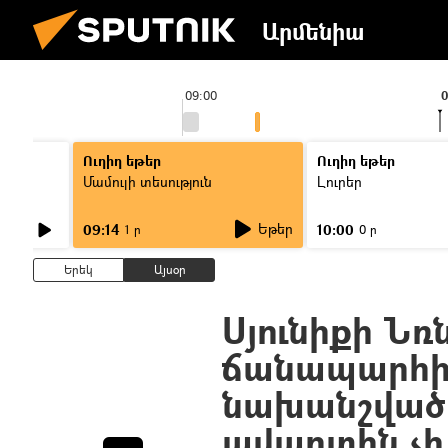
Արմենիա
09:00
0
Ուղիղ եթեր
Ուղիղ եթեր
Մամուլի տեսություն
Լուրեր
Եթեր
09:14
10:00
1 ր
0 ր
Երեկ
Այսօր
Սյունիքի Նռ
ճանապարհի 
նախանշված
ավարտին չի