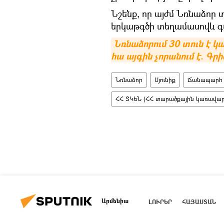
Նշենք, որ այժմ Նռնաձոր
երկաթգծի տեղամասովև գտ
Նռնաձորում 30 տուն է կ
հա այգին չորանում է. Գր
Նռնաձոր
Սյունիք
Ճանապարհ
ՀՀ ՏԿԵՆ (ՀՀ տարածքային կառավար
Արմենիա
ԼՈՒՐԵՐ
ՀԱՅԱՍՏԱՆ