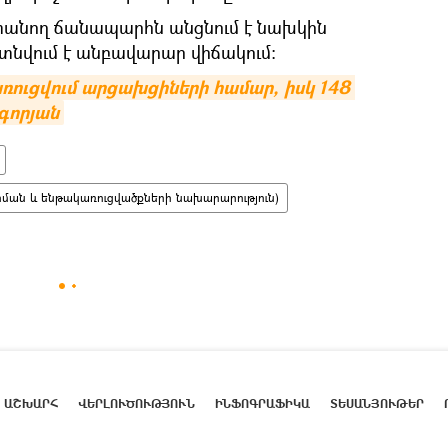
 տանող ճանապարհն անցնում է նախկին
նվում է անբավարար վիճակում:
առուցվում արցախցիների համար, իսկ 148 
իգորյան
ման և ենթակառուցվածքների նախարարություն)
ԱՇԽԱՐՀ
ՎԵՐԼՈՒԾՈՒԹՅՈՒՆ
ԻՆՖՈԳՐԱՖԻԿԱ
ՏԵՍԱՆՅՈՒԹԵՐ