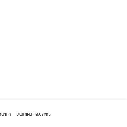
ՌԱԴԻՈ
ՄԱՄՈՒԼԻ ԿԵՆՏՐՈՆ