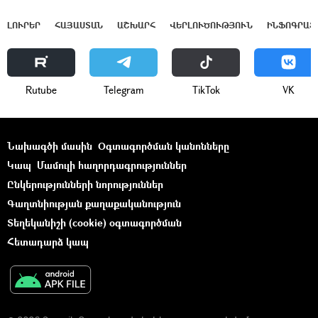
ԼՈՒՐԵՐ
ՀԱՅԱՍՏԱՆ
ԱՇԽԱՐՀ
ՎԵՐԼՈՒԾՈՒԹՅՈՒՆ
ԻՆՖՈԳՐԱՖ
Rutube
Telegram
ТikТоk
VK
Նախագծի մասին
Օգտագործման կանոնները
Կապ
Մամուլի հաղորդագրություններ
Ընկերությունների նորություններ
Գաղտնիության քաղաքականություն
Տեղեկանիշի (cookie) օգտագործման
Հետադարձ կապ