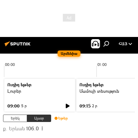
ՀԱՅ
Արմենիա
00:00
01:00
Ուղիղ եթեր
Ուղիղ եթեր
Լուրեր
Մամուլի տեսություն
09:00
09:15
5 ր
2 ր
Երեկ
Այսօր
Եթեր
ք. Երևան
106.0