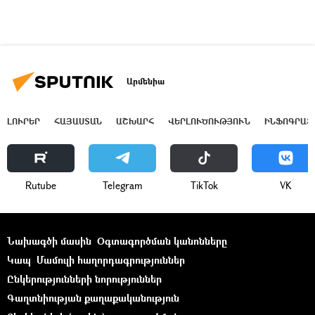
Արմենիա
ԼՈՒՐԵՐ
ՀԱՅԱՍՏԱՆ
ԱՇԽԱՐՀ
ՎԵՐԼՈՒԾՈՒԹՅՈՒՆ
ԻՆՖՈԳՐԱՖ
Rutube
Telegram
ТikТоk
VK
Նախագծի մասին
Օգտագործման կանոնները
Կապ
Մամուլի հաղորդագրություններ
Ընկերությունների նորություններ
Գաղտնիության քաղաքականություն