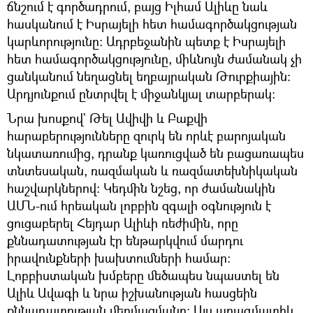
ճնշում է գործադրում, բայց Իլհամ Ալիևը նաև
հասկանում է Իսրայելի հետ համագործակցության
կարևորությունը։ Ադրբեջանին պետք է Իսրայելի
հետ համագործակցությունը, միևնույն ժամանակ չի
ցանկանում նեղացնել եղբայրական Թուրքիային։
Արդյունքում ընտրվել է միջանկյալ տարբերակ։
Նրա խոսքով` Թել Ավիվի և Բաքվի
հարաբերությունները զուրկ են որևէ բարոյական
նկատառումից, դրանք կառուցված են բացառապես
տնտեսական, ռազմական և ռազմատեխնիկական
հաշվարկներով: Կեդմին նշեց, որ ժամանակին
ԱՄՆ-ում հրեական լոբբին զգալի օգնություն է
ցուցաբերել Հեյդար Ալիևի ռեժիմին, որը
քննադատության էր ենթարկվում մարդու
իրավունքների խախտումների համար:
Լոբբիստական խմբերը մեծապես նպաստել են
Ալիև Ավագի և նրա իշխանության հասցեին
քննադատության մեղմացմանը։ Այս պրագմատիկ