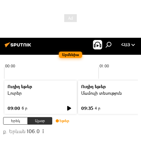
ՀԱՅ
Արմենիա
00:00
01:00
Ուղիղ եթեր
Ուղիղ եթեր
Լուրեր
Մամուլի տեսություն
09:00
09:35
6 ր
4 ր
Երեկ
Այսօր
Եթեր
ք. Երևան
106.0