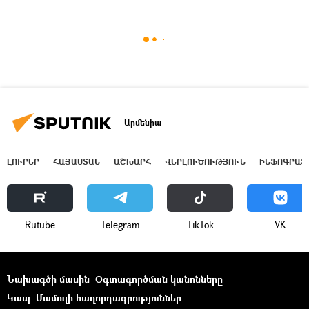
Արմենիա
ԼՈՒՐԵՐ
ՀԱՅԱՍՏԱՆ
ԱՇԽԱՐՀ
ՎԵՐԼՈՒԾՈՒԹՅՈՒՆ
ԻՆՖՈԳՐԱՖ
Rutube
Telegram
ТikТоk
VK
Նախագծի մասին
Օգտագործման կանոնները
Կապ
Մամուլի հաղորդագրություններ