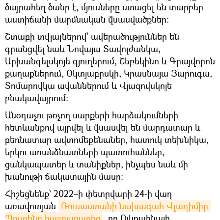
ծայրահեղ ծանր է, մյուսները ստացել են տարբեր
աստիճանի մարմնական վնասվածքներ:
Շտաբի տվյալներով՝ ավերածություններ են
գրանցվել նաև Նովայա Տավոլժանկա,
Արխանգելսկոյե գյուղերում, Շեբեկինո և Գրայվորոն
քաղաքներում, Օկտյաբրսկի, Կրասնայա Յարուգա,
Տոմարովկա ավաններում և Վյազովսկոյե
բնակավայրում:
Անօդաչու թռչող սարքերի հարձակումների
հետևանքով այրվել և վնասվել են մարդատար և
բեռնատար ավտոմեքենաներ, հատուկ տեխնիկա,
երկու առանձնատների պատուհաններ,
ցանկապատեր և տանիքներ, ինչպես նաև մի
խանութի ճակատային մասը:
Հիշեցնենք՝ 2022–ի փետրվարի 24-ի վաղ
առավոտյան
Ռուսաստանի նախագահ Վլադիմիր 
Պուտինը հայտարարեց
, որ Ուկրաինայի