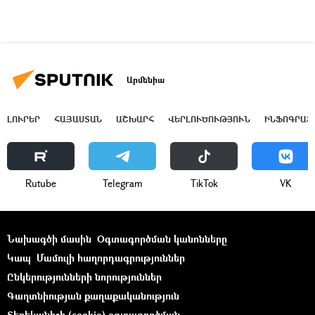
Արմենիա
ԼՈՒՐԵՐ
ՀԱՅԱՍՏԱՆ
ԱՇԽԱՐՀ
ՎԵՐԼՈՒԾՈՒԹՅՈՒՆ
ԻՆՖՈԳՐԱՖ
Rutube
Telegram
ТikТоk
VK
Նախագծի մասին
Օգտագործման կանոնները
Կապ
Մամուլի հաղորդագրություններ
Ընկերությունների նորություններ
Գաղտնիության քաղաքականություն
Տեղեկանիշի (cookie) օգտագործման