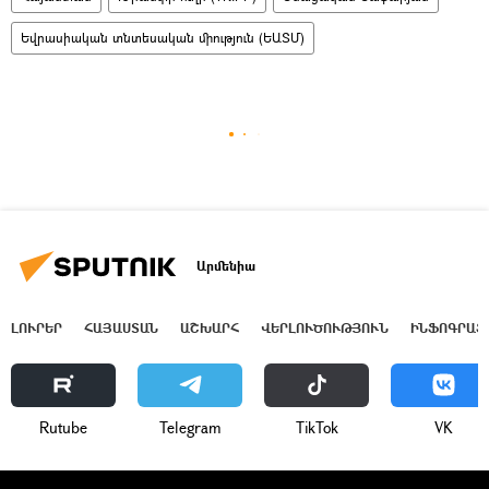
Եվրասիական տնտեսական միություն (ԵԱՏՄ)
Արմենիա
ԼՈՒՐԵՐ
ՀԱՅԱՍՏԱՆ
ԱՇԽԱՐՀ
ՎԵՐԼՈՒԾՈՒԹՅՈՒՆ
ԻՆՖՈԳՐԱՖ
Rutube
Telegram
ТikТоk
VK