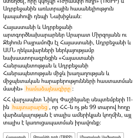
ստեղծել, որը կկոչվի «Թրամփի ուղի» (TRIPP) և
Ադրբեջանին առևտրային հասանելիություն
կապահովի դեպի Նախիջևան:
Հայաստանի և Ադրբեջանի
արտգործնախարարներ Արարատ Միրզոյանն ու
Ջեյհուն Բայրամովն էլ Հայաստանի, Ադրբեջանի և
ԱՄՆ ղեկավարների ներկայությամբ
նախաստորագրեցին «Հայաստանի
Հանրապետության և Ադրբեջանի
Հանրապետության միջև խաղաղության և
միջպետական հարաբերությունների հաստատման
մասին»
համաձայնագիրը
։
ՀՀ վարչապետ Նիկոլ Փաշինյանը սեպտեմբերի 11-
ին
հայտարարեց
, որ ՀՀ–ն ոչ թե 99 տարով հողը
վարձակալության է տալիս ամերիկյան կողմին, այլ
տալիս է կառուցապատման իրավունք։
Հայաստան
Թրամփի ուղի (TRIPP)
Մնացական Սաֆարյան