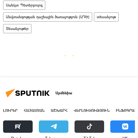
Սանկտ Պետերբուրգ
Անվտանգության դաշնային ծառայություն (ԱԴԾ)
տեսանյութ
Տեսանյութեր
Արմենիա
ԼՈՒՐԵՐ
ՀԱՅԱՍՏԱՆ
ԱՇԽԱՐՀ
ՎԵՐԼՈՒԾՈՒԹՅՈՒՆ
ԻՆՖՈԳՐԱՖ