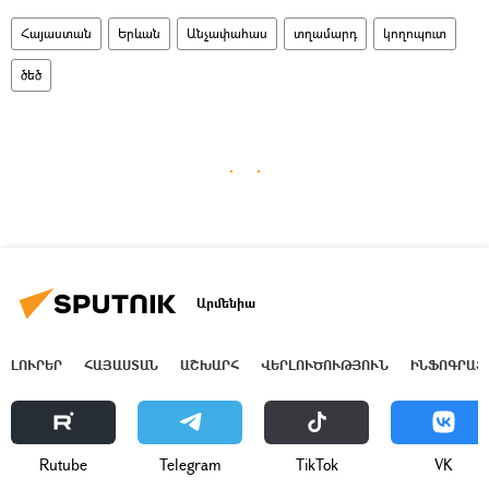
Հայաստան
Երևան
Անչափահաս
տղամարդ
կողոպուտ
ծեծ
Արմենիա
ԼՈՒՐԵՐ
ՀԱՅԱՍՏԱՆ
ԱՇԽԱՐՀ
ՎԵՐԼՈՒԾՈՒԹՅՈՒՆ
ԻՆՖՈԳՐԱՖ
Rutube
Telegram
ТikТоk
VK