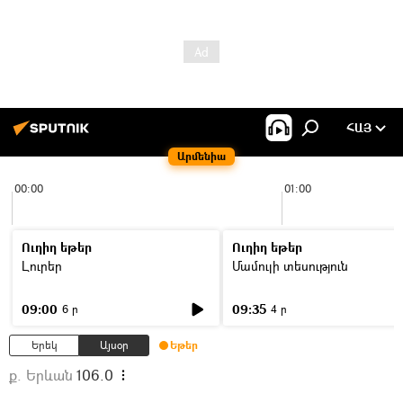
ՀԱՅ
Արմենիա
00:00
01:00
Ուղիղ եթեր
Ուղիղ եթեր
Լուրեր
Մամուլի տեսություն
09:00
09:35
6 ր
4 ր
Երեկ
Այսօր
Եթեր
ք. Երևան
106.0