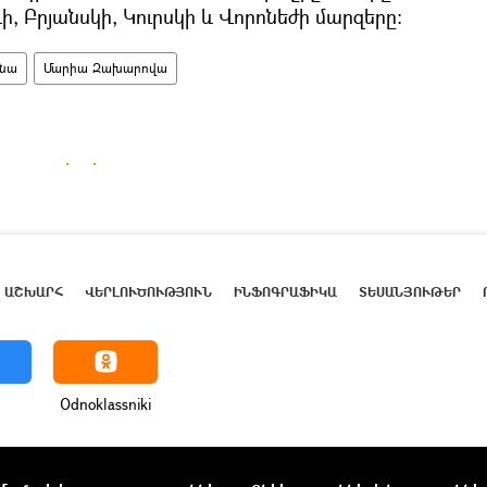
, Բրյանսկի, Կուրսկի և Վորոնեժի մարզերը։
ինա
Մարիա Զախարովա
ԱՇԽԱՐՀ
ՎԵՐԼՈՒԾՈՒԹՅՈՒՆ
ԻՆՖՈԳՐԱՖԻԿԱ
ՏԵՍԱՆՅՈՒԹԵՐ
Odnoklassniki