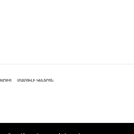
ՌԱԴԻՈ
ՄԱՄՈՒԼԻ ԿԵՆՏՐՈՆ