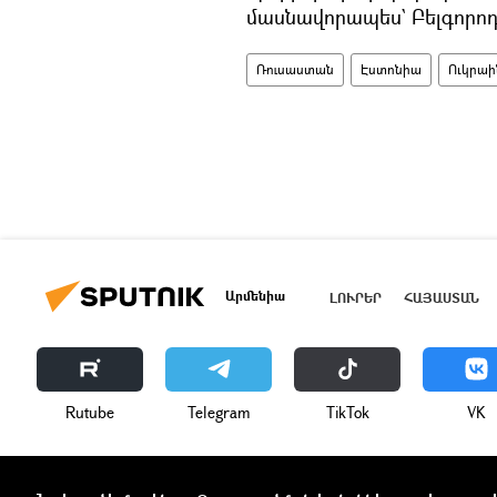
մասնավորապես` Բելգորոդի
Ռուսաստան
Էստոնիա
Ուկրա
Արմենիա
ԼՈՒՐԵՐ
ՀԱՅԱՍՏԱՆ
Rutube
Telegram
ТikТоk
VK