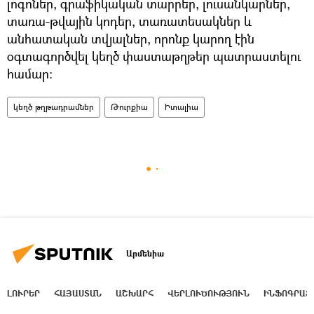
լոգոներ, գրաֆիկական տարրեր, լուսանկարներ,
տառա-թվային կոդեր, տառատեսակներ և
անհատական տվյալներ, որոնք կարող էին
օգտագործվել կեղծ փաստաթղթեր պատրաստելու
համար:
կեղծ թղթադրամներ
Թուրքիա
Իտալիա
Արմենիա
ԼՈՒՐԵՐ
ՀԱՅԱՍՏԱՆ
ԱՇԽԱՐՀ
ՎԵՐԼՈՒԾՈՒԹՅՈՒՆ
ԻՆՖՈԳՐԱՖ