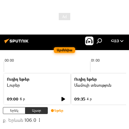
ՀԱՅ
Արմենիա
00:00
01:00
Ուղիղ եթեր
Ուղիղ եթեր
Լուրեր
Մամուլի տեսություն
09:00
09:35
6 ր
4 ր
Երեկ
Այսօր
Եթեր
ք. Երևան
106.0