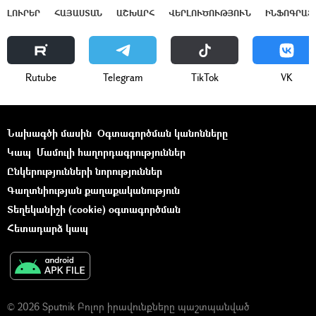
ԼՈՒՐԵՐ
ՀԱՅԱՍՏԱՆ
ԱՇԽԱՐՀ
ՎԵՐԼՈՒԾՈՒԹՅՈՒՆ
ԻՆՖՈԳՐԱՖ
Rutube
Telegram
ТikТоk
VK
Նախագծի մասին
Օգտագործման կանոնները
Կապ
Մամուլի հաղորդագրություններ
Ընկերությունների նորություններ
Գաղտնիության քաղաքականություն
Տեղեկանիշի (cookie) օգտագործման
Հետադարձ կապ
© 2026 Sputnik Բոլոր իրավունքները պաշտպանված