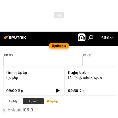
ՀԱՅ
Արմենիա
00:00
01:00
Ուղիղ եթեր
Ուղիղ եթեր
Լուրեր
Մամուլի տեսություն
09:00
09:30
5 ր
5 ր
Երեկ
Այսօր
Եթեր
ք. Երևան
106.0