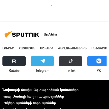
Արմենիա
ԼՈՒՐԵՐ
ՀԱՅԱՍՏԱՆ
ԱՇԽԱՐՀ
ՎԵՐԼՈՒԾՈՒԹՅՈՒՆ
ԻՆՖՈԳՐԱՖ
Rutube
Telegram
ТikТоk
VK
Նախագծի մասին
Օգտագործման կանոնները
Կապ
Մամուլի հաղորդագրություններ
Ընկերությունների նորություններ