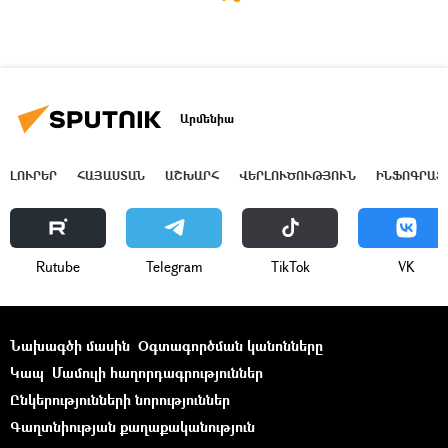
Արմենիա
ԼՈՒՐԵՐ
ՀԱՅԱՍՏԱՆ
ԱՇԽԱՐՀ
ՎԵՐԼՈՒԾՈՒԹՅՈՒՆ
ԻՆՖՈԳՐԱՖ
Rutube
Telegram
ТikТоk
VK
Նախագծի մասին
Օգտագործման կանոնները
Կապ
Մամուլի հաղորդագրություններ
Ընկերությունների նորություններ
Գաղտնիության քաղաքականություն