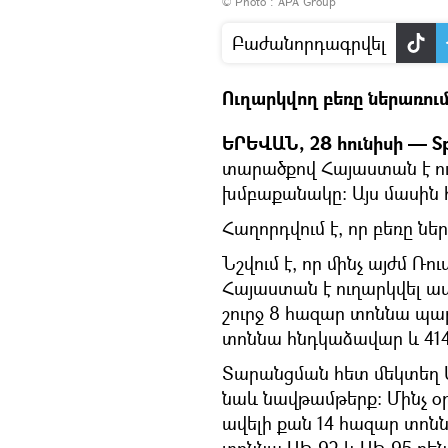
© Photo : APA Group
Բաժանորդագրվել
Ուղարկվող բեռը ներառում
ԵՐԵՎԱՆ, 28 հունիսի — Sp
տարածքով Հայաստան է ո
խմբաքանակը։ Այս մասին 
Հաղորդվում է, որ բեռը նե
Նշվում է, որ մինչ այժմ
Հայաստան է ուղարկվել ա
շուրջ 8 հազար տոննա պար
տոննա հնդկաձավար և 41
Տարանցման հետ մեկտեղ 
նաև նավթամթերք։ Մինչ 
ավելի քան 14 հազար տոնն
տոննա ԱԻ-92 և ԱԻ-95 բեն