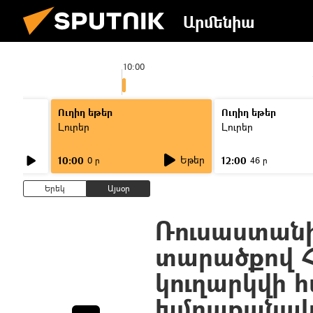
Արմենիա
10:00
Ուղիղ եթեր
Ուղիղ եթեր
Լուրեր
Լուրեր
Եթեր
10:00
12:00
0 ր
46 ր
Երեկ
Այսօր
Ռուսաստանի
տարածքով 
կուղարկվի 
խմբաքանա