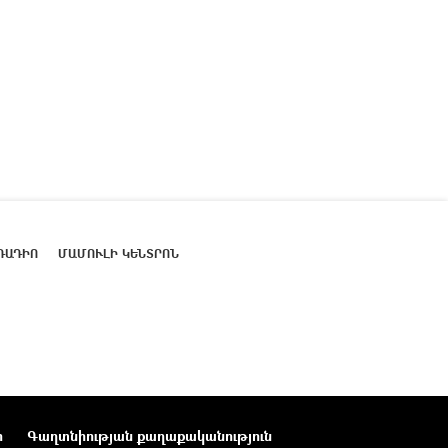
ՌԱԴԻՈ
ՄԱՄՈՒԼԻ ԿԵՆՏՐՈՆ
ր
Գաղտնիության քաղաքականություն