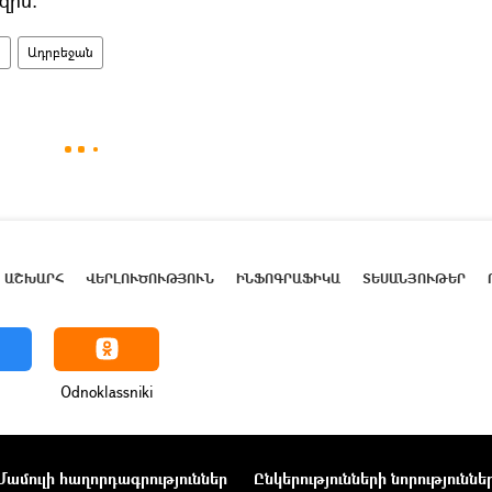
ն
Ադրբեջան
ԱՇԽԱՐՀ
ՎԵՐԼՈՒԾՈՒԹՅՈՒՆ
ԻՆՖՈԳՐԱՖԻԿԱ
ՏԵՍԱՆՅՈՒԹԵՐ
Odnoklassniki
Մամուլի հաղորդագրություններ
Ընկերությունների նորություննե