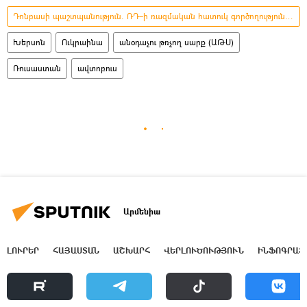
Դոնբասի պաշտպանություն. ՌԴ–ի ռազմական հատուկ գործողությունը Ուկրաինայում
Խերսոն
Ուկրաինա
անօդաչու թռչող սարք (ԱԹՍ)
Ռուսաստան
ավտոբուս
Արմենիա
ԼՈՒՐԵՐ
ՀԱՅԱՍՏԱՆ
ԱՇԽԱՐՀ
ՎԵՐԼՈՒԾՈՒԹՅՈՒՆ
ԻՆՖՈԳՐԱՖ