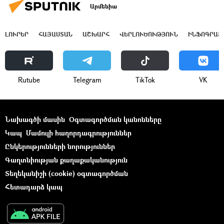
Արմենիա
ԼՈՒՐԵՐ
ՀԱՅԱՍՏԱՆ
ԱՇԽԱՐՀ
ՎԵՐԼՈՒԾՈՒԹՅՈՒՆ
ԻՆՖՈԳՐԱՖ
Rutube
Telegram
ТikТоk
VK
Նախագծի մասին
Օգտագործման կանոնները
Կապ
Մամուլի հաղորդագրություններ
Ընկերությունների նորություններ
Գաղտնիության քաղաքականություն
Տեղեկանիշի (cookie) օգտագործման
Հետադարձ կապ