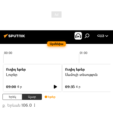
ՀԱՅ
Արմենիա
00:00
01:00
Ուղիղ եթեր
Ուղիղ եթեր
Լուրեր
Մամուլի տեսություն
09:00
09:35
6 ր
4 ր
Երեկ
Այսօր
Եթեր
ք. Երևան
106.0