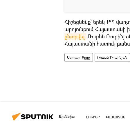
Հիշեցնենք՝ երեկ ՔՊ վարչ
արդյունքում Հայաստանի
ընտրվել
Ռուբեն Ռուբինյա
Հայաստանի հատուկ բան
Սերդար Քըլըչ
Ռուբեն Ռուբինյան
Արմենիա
ԼՈՒՐԵՐ
ՀԱՅԱՍՏԱՆ