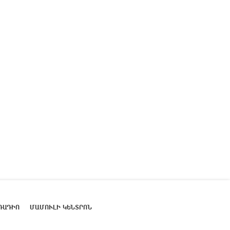
ՌԱԴԻՈ
ՄԱՄՈՒԼԻ ԿԵՆՏՐՈՆ