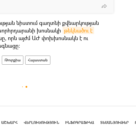
ության նիստում գաղտնի քվեարկության
 խորհրդարանի խոսնակի
թեկնածու է 
նը, որն այժմ ԱԺ փոխխոսնակն է ու
ագնացը։
Թուրքիա
Հայաստան
ԱՇԽԱՐՀ
ՎԵՐԼՈՒԾՈՒԹՅՈՒՆ
ԻՆՖՈԳՐԱՖԻԿԱ
ՏԵՍԱՆՅՈՒԹԵՐ