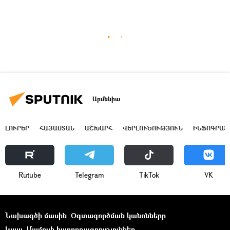
Արմենիա
ԼՈՒՐԵՐ
ՀԱՅԱՍՏԱՆ
ԱՇԽԱՐՀ
ՎԵՐԼՈՒԾՈՒԹՅՈՒՆ
ԻՆՖՈԳՐԱՖ
Rutube
Telegram
ТikТоk
VK
Նախագծի մասին
Օգտագործման կանոնները
Կապ
Մամուլի հաղորդագրություններ