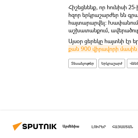
Հիշեցնենք, որ հունիսի 25-
հզոր երկրաշարժեր են գրա
հայտարարվել։ Խափանումն
աշխատանքում, ավերածութ
Այսօր ցերեկը հայտնի էր
քան 900 վիրավորի մասին
Տեսանյութեր
Երկրաշարժ
Վենե
Արմենիա
ԼՈՒՐԵՐ
ՀԱՅԱՍՏԱՆ