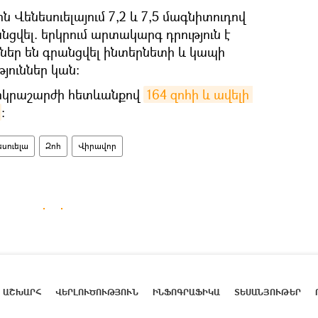
ին Վենեսուելայում 7,2 և 7,5 մագնիտուդով
նցվել. երկրում արտակարգ դրություն է
եր են գրանցվել ինտերնետի և կապի
յուններ կան։
 երկրաշարժի հետևանքով
164 զոհի և ավելի 
։
սուելա
Զոհ
Վիրավոր
ԱՇԽԱՐՀ
ՎԵՐԼՈՒԾՈՒԹՅՈՒՆ
ԻՆՖՈԳՐԱՖԻԿԱ
ՏԵՍԱՆՅՈՒԹԵՐ