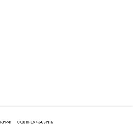
ՌԱԴԻՈ
ՄԱՄՈՒԼԻ ԿԵՆՏՐՈՆ