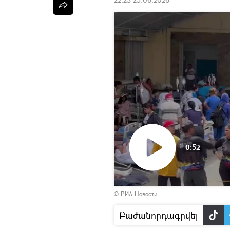
0:52
Դիտել
© РИА Новости
տեսանյութը
Բաժանորդագրվել