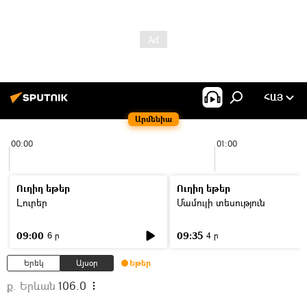
ՀԱՅ
Արմենիա
00:00
01:00
Ուղիղ եթեր
Ուղիղ եթեր
Լուրեր
Մամուլի տեսություն
09:00
09:35
6 ր
4 ր
Երեկ
Այսօր
Եթեր
ք. Երևան
106.0