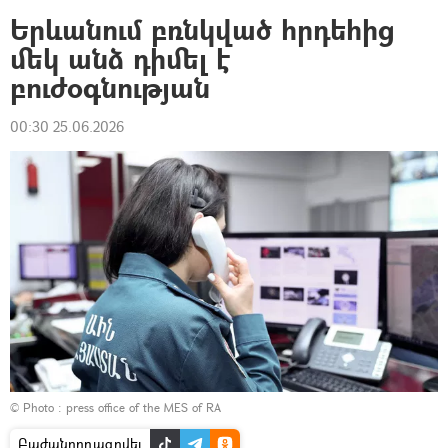
Երևանում բռնկված հրդեհից
մեկ անձ դիմել է
բուժօգնության
00:30 25.06.2026
© Photo : press office of the MES of RA
Բաժանորդագրվել