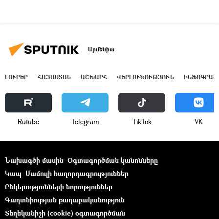
Արմենիա
ԼՈՒՐԵՐ
ՀԱՅԱՍՏԱՆ
ԱՇԽԱՐՀ
ՎԵՐԼՈՒԾՈՒԹՅՈՒՆ
ԻՆՖՈԳՐԱՖ
Rutube
Telegram
ТikТоk
VK
Նախագծի մասին
Օգտագործման կանոնները
Կապ
Մամուլի հաղորդագրություններ
Ընկերությունների նորություններ
Գաղտնիության քաղաքականություն
Տեղեկանիշի (cookie) օգտագործման