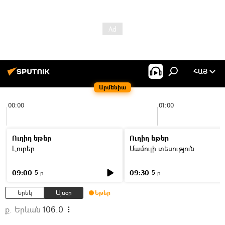
ՀԱՅ
Արմենիա
00:00
01:00
Ուղիղ եթեր
Ուղիղ եթեր
Լուրեր
Մամուլի տեսություն
09:00
09:30
5 ր
5 ր
Երեկ
Այսօր
Եթեր
ք. Երևան
106.0