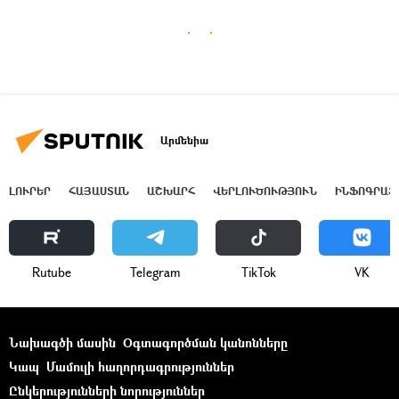
Արմենիա
ԼՈՒՐԵՐ
ՀԱՅԱՍՏԱՆ
ԱՇԽԱՐՀ
ՎԵՐԼՈՒԾՈՒԹՅՈՒՆ
ԻՆՖՈԳՐԱՖ
Rutube
Telegram
ТikТоk
VK
Նախագծի մասին
Օգտագործման կանոնները
Կապ
Մամուլի հաղորդագրություններ
Ընկերությունների նորություններ