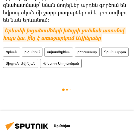
գնահատմամբ՝ նման մոդելներ արդեն գործում են
եվրոպական մի շարք քաղաքներում և կիրառվելու
են նաև Երևանում։
Երևանի խցանումների խնդրի լուծման առումով 
հույս կա. ի՞նչ է առաջարկում Ավինյանը
Երևան
խցանում
ավտոմեքենա
բեռնատար
Տրանսպորտ
Տիգրան Ավինյան
Վիկտոր Սողոմոնյան
Արմենիա