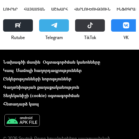
ԼՈՒՐԵՐ
ՀԱՅԱՍՏԱՆ
ԱՇԽԱՐՀ
ՎԵՐԼՈՒԾՈՒԹՅՈՒՆ
ԻՆՖՈԳՐԱՖ
Rutube
Telegram
ТikТоk
VK
Նախագծի մասին
Օգտագործման կանոնները
Կապ
Մամուլի հաղորդագրություններ
Ընկերությունների նորություններ
Գաղտնիության քաղաքականություն
Տեղեկանիշի (cookie) օգտագործման
Հետադարձ կապ
© 2026 Sputnik Բոլոր իրավունքները պաշտպանված