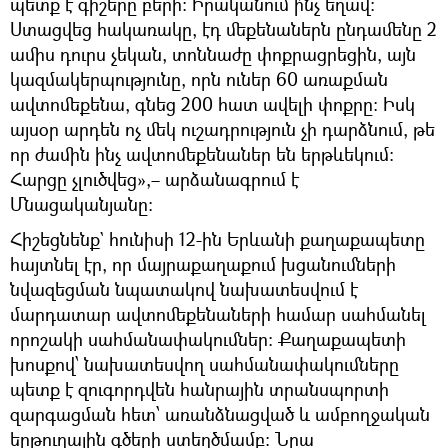
պետք է գիշերը բերի։ Իրականում ի՞նչ եղավ։
Ստացվեց հակառակը, էդ մեքենաներն ընդամենը 2
ամիս դուրս չեկան, տոննաժը փոքրացրեցին, այն
կազմակերպությունը, որն ուներ 60 առաքման
ավտոմեքենա, գնեց 200 հատ ավելի փոքրը։ Իսկ
այսօր արդեն ոչ մեկ ուշադրություն չի դարձնում, թե
որ ժամին ինչ ավտոմեքենաներ են երթևեկում։
Հարցը չլուծվեց»,– արձանագրում է
Մնացականյանը։
Հիշեցնենք` հունիսի 12-ին Երևանի քաղաքապետը
հայտնել էր, որ մայրաքաղաքում խցանումների
նվազեցման նպատակով նախատեսվում է
մարդատար ավտոմեքենաների համար սահմանել
որոշակի սահմանափակումներ։ Քաղաքապետի
խոսքով՝ նախատեսվող սահմանափակումները
պետք է զուգորդվեն հանրային տրանսպորտի
զարգացման հետ՝ առանձնացված և ամբողջական
երթուղային գծերի ստեղծմամբ։ Նրա