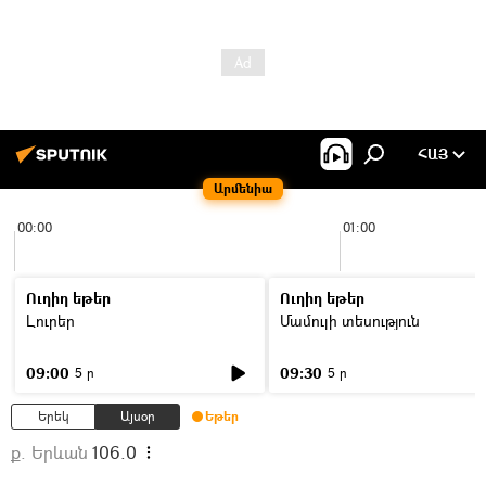
ՀԱՅ
Արմենիա
00:00
01:00
Ուղիղ եթեր
Ուղիղ եթեր
Լուրեր
Մամուլի տեսություն
09:00
09:30
5 ր
5 ր
Երեկ
Այսօր
Եթեր
ք. Երևան
106.0