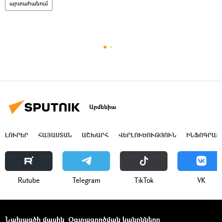
արտահանում
Արմենիա
ԼՈՒՐԵՐ
ՀԱՅԱՍՏԱՆ
ԱՇԽԱՐՀ
ՎԵՐԼՈՒԾՈՒԹՅՈՒՆ
ԻՆՖՈԳՐԱՖ
Rutube
Telegram
ТikТоk
VK
Նախագծի մասին
Օգտագործման կանոնները