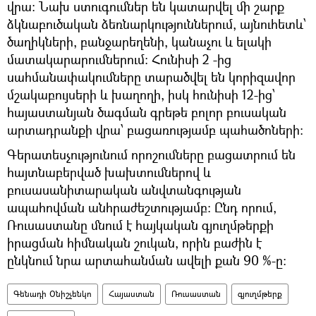
վրա։ Նախ ստուգումներ են կատարվել մի շարք
ձկնաբուծական ձեռնարկություններում, այնուհետև՝
ծաղիկների, բանջարեղենի, կանաչու և ելակի
մատակարարումներում։ Հունիսի 2 -ից
սահմանափակումները տարածվել են կորիզավոր
մշակաբույսերի և խաղողի, իսկ հունիսի 12-ից՝
հայաստանյան ծագման գրեթե բոլոր բուսական
արտադրանքի վրա՝ բացառությամբ պահածոների:
Գերատեսչությունում որոշումները բացատրում են
հայտնաբերված խախտումներով և
բուսասանիտարական անվտանգության
ապահովման անհրաժեշտությամբ։ Ընդ որում,
Ռուսաստանը մնում է հայկական գյուղմթերքի
իրացման հիմնական շուկան, որին բաժին է
ընկնում նրա արտահանման ավելի քան 90 %-ը։
Գենադի Օնիշչենկո
Հայաստան
Ռուսաստան
գյուղմթերք