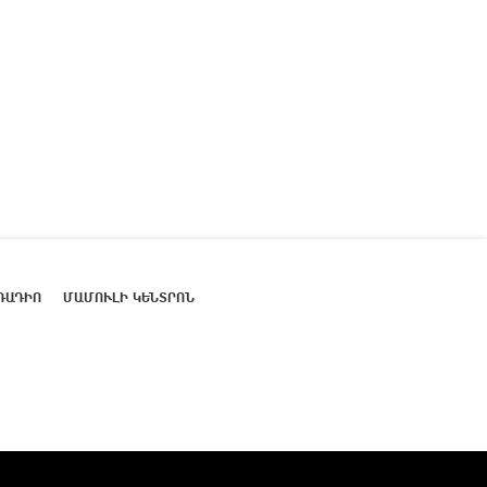
ՌԱԴԻՈ
ՄԱՄՈՒԼԻ ԿԵՆՏՐՈՆ