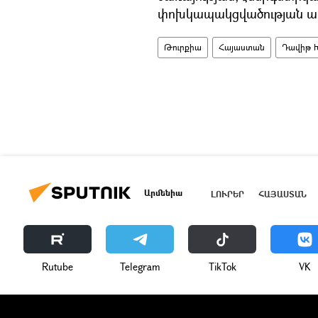
փոխկապակցվածության ամ
Թուրքիա
Հայաստան
Դավիթ 
Արմենիա
ԼՈՒՐԵՐ
ՀԱՅԱՍՏԱՆ
Rutube
Telegram
ТikТоk
VK