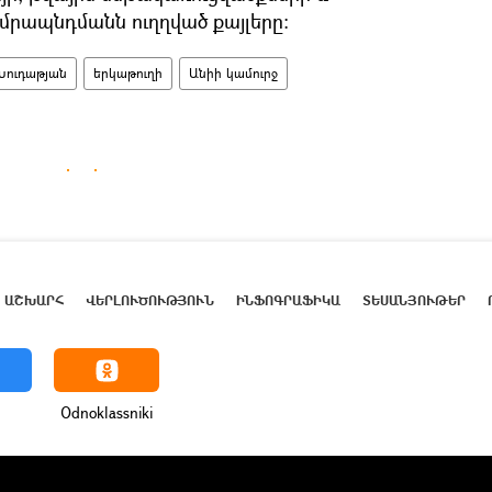
րապնդմանն ուղղված քայլերը։
Խուդաթյան
երկաթուղի
Անիի կամուրջ
ԱՇԽԱՐՀ
ՎԵՐԼՈՒԾՈՒԹՅՈՒՆ
ԻՆՖՈԳՐԱՖԻԿԱ
ՏԵՍԱՆՅՈՒԹԵՐ
Odnoklassniki