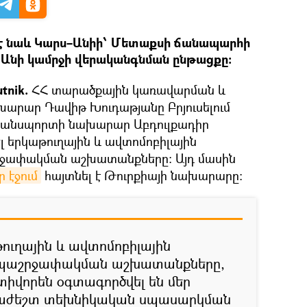
է նաև Կարս–Անիի՝ Մետաքսի ճանապարհի
Անի կամրջի վերականգնման ընթացքը:
tnik.
ՀՀ տարածքային կառավարման և
արար Դավիթ Խուդաթյանը Բրյուսելում
տրանսպորտի նախարար Աբդուլքադիր
ել երկաթուղային և ավտոմոբիլային
ջափակման աշխատանքները։ Այդ մասին
 էջում
հայտնել է Թուրքիայի նախարարը։
ուղային և ավտոմոբիլային
ապաշրջափակման աշխատանքները,
տիվորեն օգտագործվել են մեր
հրաժեշտ տեխնիկական սպասարկման