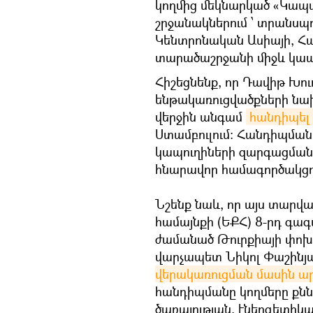
կողմից մեկնարկած «Կապ
շրջանակներում ՝ տրանսպ
Կենտրոնական Ասիայի, Հա
տարածաշրջանի միջև կա
Հիշեցնենք, որ Դավիթ Խո
ենթակառուցվածքների նախ
վերջին անգամ
հանդիպել
Ստամբուլում։ Հանդիպման
կապուղիների զարգացման հ
հնարավոր համագործակցո
Նշենք նաև, որ այս տարվ
համայնքի (ԵՔՀ) 8-րդ գա
ժամանած Թուրքիայի փոխ
վարչապետ Նիկոլ Փաշինյ
վերակառուցման մասին ա
հանդիպմանը կողմերը քնն
ծառայության, էներգետիկա