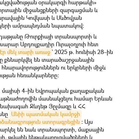
ակցվածության օրակարգի հարթակի»
որտային միջանցքների զարգացման և
րավային Կովկասի և Սևծովյան
պերի ամրապնդման նպատակով:
ւդաթյանը Թուրքիայի տրանսպորտի և
արար Աբդուլքադիր Ուրալօղլուի հետ
 էր մեկ տարի առաջ
` 2025 թ. հունիսի 28–ին
ը քննարկվել են տարածաշրջանային
նարավորություններն ու երկրների միջև
ւթյան հեռանկարները։
ա մայիսի 4–ին Եվրոպական քաղաքական
գաթնաժողովին մասնակցելու համար Երևան
նախագահ Ջևդեթ Յըլմազը և ՀՀ
անը
Անիի պատմական կամրջի 
րձանագրություն ստորագրեցին
։ Այս
արկել են նաև տրանսպորտի, մաքսային
յի, թվային ենթակառուցվածքների և